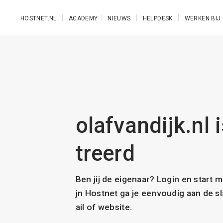
Ga naar de hoofdinhoud
HOSTNET.NL
ACADEMY
NIEUWS
HELPDESK
WERKEN BIJ
olafvandijk.nl 
treerd
Ben jij de eigenaar? Login en start 
jn Hostnet ga je eenvoudig aan de 
ail of website.