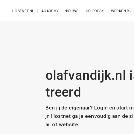
Ga naar de hoofdinhoud
HOSTNET.NL
ACADEMY
NIEUWS
HELPDESK
WERKEN BIJ
olafvandijk.nl 
treerd
Ben jij de eigenaar? Login en start 
jn Hostnet ga je eenvoudig aan de 
ail of website.